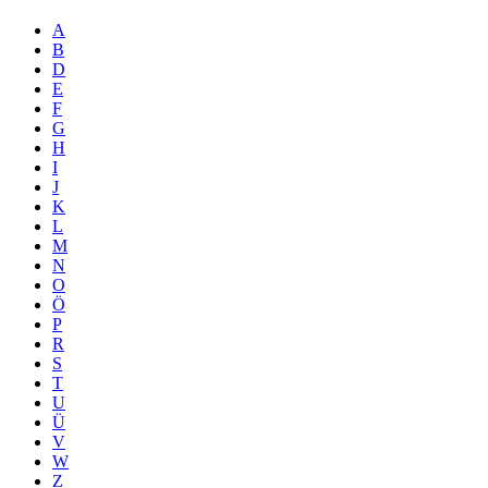
A
B
D
E
F
G
H
I
J
K
L
M
N
O
Ö
P
R
S
T
U
Ü
V
W
Z