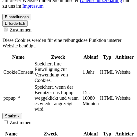
auf dieser Website finden Sie in unserer
Datenschutzerklärung
und
zu uns im
Impressum
.
Einstellungen
Erforderlich
Zustimmen
Diese Cookies werden für eine reibungslose Funktion unserer
Website benötigt.
Name
Zweck
Ablauf
Typ
Anbieter
Speichert Ihre
Einwilligung zur
CookieConsent
1 Jahr
HTML
Website
Verwendung von
Cookies.
Speichert, wenn der
Benutzer das Popup
15 -
popup_*
weggeklickt und wann
10080
HTML
Website
es wieder angezeigt
Minuten
wird
Statistik
Zustimmen
Name
Zweck
Ablauf
Typ
Anbieter