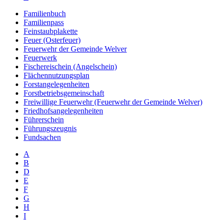
Familienbuch
Familienpass
Feinstaubplakette
Feuer (Osterfeuer)
Feuerwehr der Gemeinde Welver
Feuerwerk
Fischereischein (Angelschein)
Flächennutzungsplan
Forstangelegenheiten
Forstbetriebsgemeinschaft
Freiwillige Feuerwehr (Feuerwehr der Gemeinde Welver)
Friedhofsangelegenheiten
Führerschein
Führungszeugnis
Fundsachen
A
B
D
E
F
G
H
I