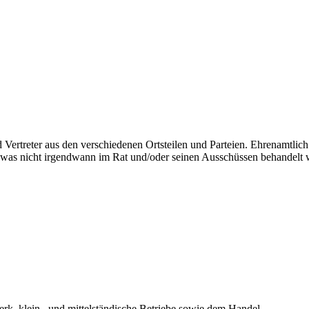
d Vertreter aus den verschiedenen Ortsteilen und Parteien. Ehrenamtl
was nicht irgendwann im Rat und/oder seinen Ausschüssen behandelt 
erk, klein– und mittelständische Betriebe sowie dem Handel.