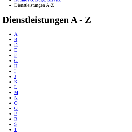
Dienstleistungen A-Z
Dienstleistungen A - Z
A
B
D
E
F
G
H
I
J
K
L
M
N
O
Ö
P
R
S
T