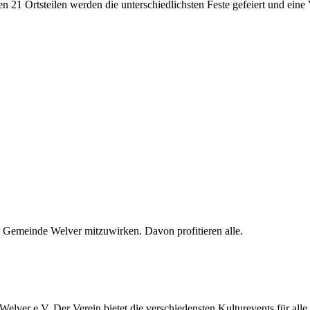
1 Ortsteilen werden die unterschiedlichsten Feste gefeiert und eine 
er Gemeinde Welver mitzuwirken. Davon profitieren alle.
elver e.V. Der Verein bietet die verschiedensten Kulturevents für alle