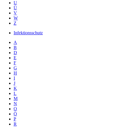
U
Ü
V
W
Z
Infektionsschutz
A
B
D
E
F
G
H
I
J
K
L
M
N
O
Ö
P
R