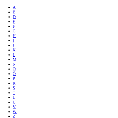
A
B
D
E
F
G
H
I
J
K
L
M
N
O
Ö
P
R
S
T
U
Ü
V
W
Z