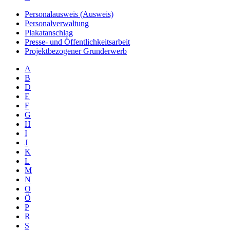
Personalausweis (Ausweis)
Personalverwaltung
Plakatanschlag
Presse- und Öffentlichkeitsarbeit
Projektbezogener Grunderwerb
A
B
D
E
F
G
H
I
J
K
L
M
N
O
Ö
P
R
S