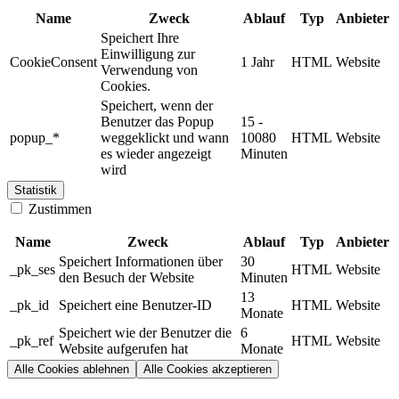
Name
Zweck
Ablauf
Typ
Anbieter
Speichert Ihre
Einwilligung zur
CookieConsent
1 Jahr
HTML
Website
Verwendung von
Cookies.
Speichert, wenn der
Benutzer das Popup
15 -
popup_*
weggeklickt und wann
10080
HTML
Website
es wieder angezeigt
Minuten
wird
Statistik
Zustimmen
Name
Zweck
Ablauf
Typ
Anbieter
Speichert Informationen über
30
_pk_ses
HTML
Website
den Besuch der Website
Minuten
13
_pk_id
Speichert eine Benutzer-ID
HTML
Website
Monate
Speichert wie der Benutzer die
6
_pk_ref
HTML
Website
Website aufgerufen hat
Monate
Alle Cookies ablehnen
Alle Cookies akzeptieren