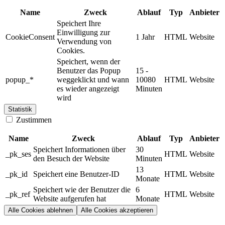
Name
Zweck
Ablauf
Typ
Anbieter
Speichert Ihre
Einwilligung zur
CookieConsent
1 Jahr
HTML
Website
Verwendung von
Cookies.
Speichert, wenn der
Benutzer das Popup
15 -
popup_*
weggeklickt und wann
10080
HTML
Website
es wieder angezeigt
Minuten
wird
Statistik
Zustimmen
Name
Zweck
Ablauf
Typ
Anbieter
Speichert Informationen über
30
_pk_ses
HTML
Website
den Besuch der Website
Minuten
13
_pk_id
Speichert eine Benutzer-ID
HTML
Website
Monate
Speichert wie der Benutzer die
6
_pk_ref
HTML
Website
Website aufgerufen hat
Monate
Alle Cookies ablehnen
Alle Cookies akzeptieren