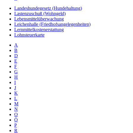
Landeshundegesetz (Hundehaltung)
Lastenzuschuß (Wohngeld)
Lebensmittelüberwachung
Leichenhalle (Friedhofsangelegenheiten)
Lernmittelkostenerstattung
Lohnsteuerkarte
A
B
D
E
F
G
H
I
J
K
L
M
N
O
Ö
P
R