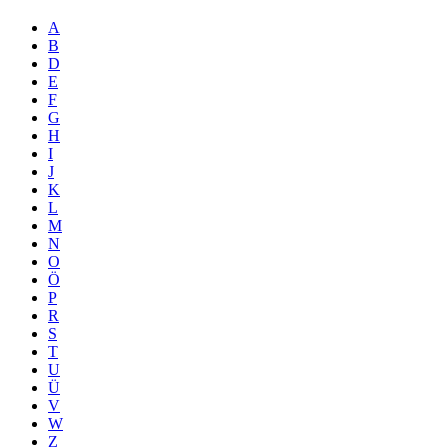
A
B
D
E
F
G
H
I
J
K
L
M
N
O
Ö
P
R
S
T
U
Ü
V
W
Z