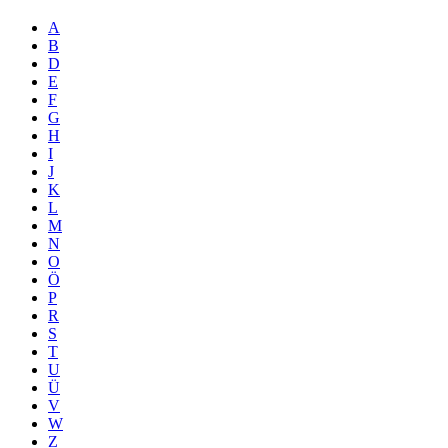
A
B
D
E
F
G
H
I
J
K
L
M
N
O
Ö
P
R
S
T
U
Ü
V
W
Z