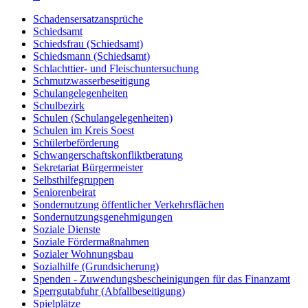
Schadensersatzansprüche
Schiedsamt
Schiedsfrau (Schiedsamt)
Schiedsmann (Schiedsamt)
Schlachttier- und Fleischuntersuchung
Schmutzwasserbeseitigung
Schulangelegenheiten
Schulbezirk
Schulen (Schulangelegenheiten)
Schulen im Kreis Soest
Schülerbeförderung
Schwangerschaftskonfliktberatung
Sekretariat Bürgermeister
Selbsthilfegruppen
Seniorenbeirat
Sondernutzung öffentlicher Verkehrsflächen
Sondernutzungsgenehmigungen
Soziale Dienste
Soziale Fördermaßnahmen
Sozialer Wohnungsbau
Sozialhilfe (Grundsicherung)
Spenden - Zuwendungsbescheinigungen für das Finanzamt
Sperrgutabfuhr (Abfallbeseitigung)
Spielplätze