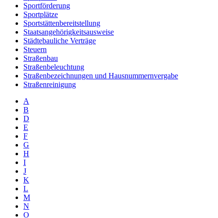
Sportförderung
Sportplätze
Sportstättenbereitstellung
Staatsangehörigkeitsausweise
Städtebauliche Verträge
Steuern
Straßenbau
Straßenbeleuchtung
Straßenbezeichnungen und Hausnummernvergabe
Straßenreinigung
A
B
D
E
F
G
H
I
J
K
L
M
N
O