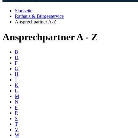
Startseite
Rathaus & Bürgerservice
Ansprechpartner A-Z
Ansprechpartner A - Z
B
D
F
G
H
J
K
L
M
N
P
R
S
T
V
W