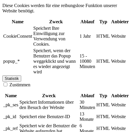
Diese Cookies werden für eine reibungslose Funktion unserer
Website benötigt.
Name
Zweck
Ablauf
Typ
Anbieter
Speichert Ihre
Einwilligung zur
CookieConsent
1 Jahr
HTML
Website
Verwendung von
Cookies.
Speichert, wenn der
Benutzer das Popup
15 -
popup_*
weggeklickt und wann
10080
HTML
Website
es wieder angezeigt
Minuten
wird
Statistik
Zustimmen
Name
Zweck
Ablauf
Typ
Anbieter
Speichert Informationen über
30
_pk_ses
HTML
Website
den Besuch der Website
Minuten
13
_pk_id
Speichert eine Benutzer-ID
HTML
Website
Monate
Speichert wie der Benutzer die
6
_pk_ref
HTML
Website
Website aufgerufen hat
Monate