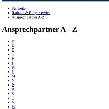
Startseite
Rathaus & Bürgerservice
Ansprechpartner A-Z
Ansprechpartner A - Z
B
D
F
G
H
J
K
L
M
N
P
R
S
T
V
W