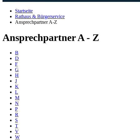
Startseite
Rathaus & Bürgerservice
Ansprechpartner A-Z
Ansprechpartner A - Z
B
D
F
G
H
J
K
L
M
N
P
R
S
T
V
W