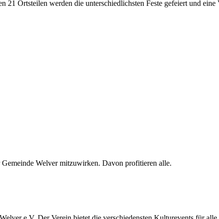
1 Ortsteilen werden die unterschiedlichsten Feste gefeiert und eine 
er Gemeinde Welver mitzuwirken. Davon profitieren alle.
elver e.V. Der Verein bietet die verschiedensten Kulturevents für alle