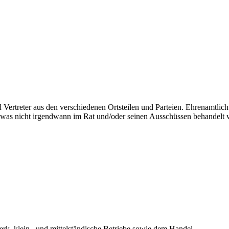
d Vertreter aus den verschiedenen Ortsteilen und Parteien. Ehrenamtl
was nicht irgendwann im Rat und/oder seinen Ausschüssen behandelt 
erk, klein– und mittelständische Betriebe sowie dem Handel.