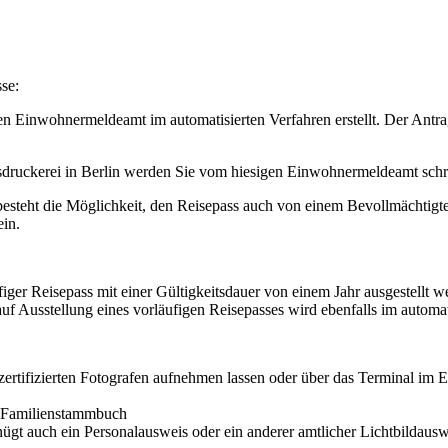
se:
 Einwohnermeldeamt im automatisierten Verfahren erstellt. Der Antrags
sdruckerei in Berlin werden Sie vom hiesigen Einwohnermeldeamt schri
besteht die Möglichkeit, den Reisepass auch von einem Bevollmächtigten
ein.
ger Reisepass mit einer Gültigkeitsdauer von einem Jahr ausgestellt w
auf Ausstellung eines vorläufigen Reisepasses wird ebenfalls im automati
ei zertifizierten Fotografen aufnehmen lassen oder über das Terminal im
 Familienstammbuch
nügt auch ein Personalausweis oder ein anderer amtlicher Lichtbildauswe