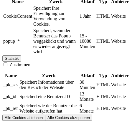
Name
Zweck
Ablauf
Typ
Anbieter
Speichert Ihre
Einwilligung zur
CookieConsent
1 Jahr
HTML
Website
Verwendung von
Cookies.
Speichert, wenn der
Benutzer das Popup
15 -
popup_*
weggeklickt und wann
10080
HTML
Website
es wieder angezeigt
Minuten
wird
Statistik
Zustimmen
Name
Zweck
Ablauf
Typ
Anbieter
Speichert Informationen über
30
_pk_ses
HTML
Website
den Besuch der Website
Minuten
13
_pk_id
Speichert eine Benutzer-ID
HTML
Website
Monate
Speichert wie der Benutzer die
6
_pk_ref
HTML
Website
Website aufgerufen hat
Monate
Alle Cookies ablehnen
Alle Cookies akzeptieren