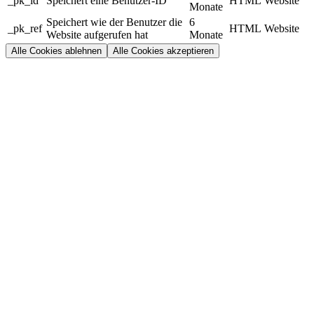
_pk_id
Speichert eine Benutzer-ID
HTML
Website
Monate
Speichert wie der Benutzer die
6
_pk_ref
HTML
Website
Website aufgerufen hat
Monate
Alle Cookies ablehnen
Alle Cookies akzeptieren